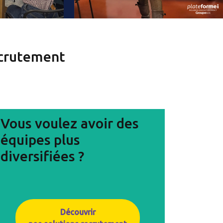
ecrutement
Vous voulez avoir des
équipes plus
diversifiées ?
Découvrir