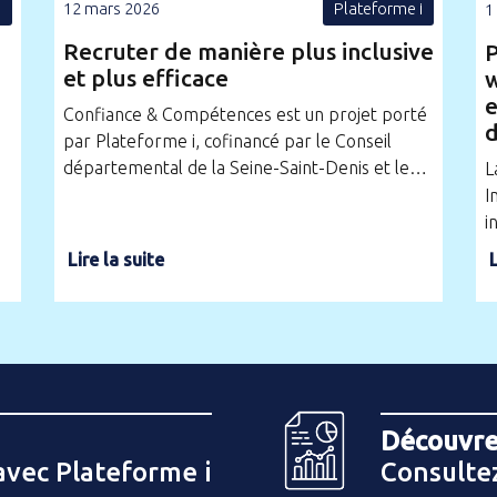
i
12 mars 2026
Plateforme i
1
Recruter de manière plus inclusive
P
et plus efficace
w
e
Confiance & Compétences est un projet porté
d
e
par Plateforme i, cofinancé par le Conseil
départemental de la Seine-Saint-Denis et le…
L
I
i
Lire la suite
L
Découvre
avec Plateforme i
Consultez